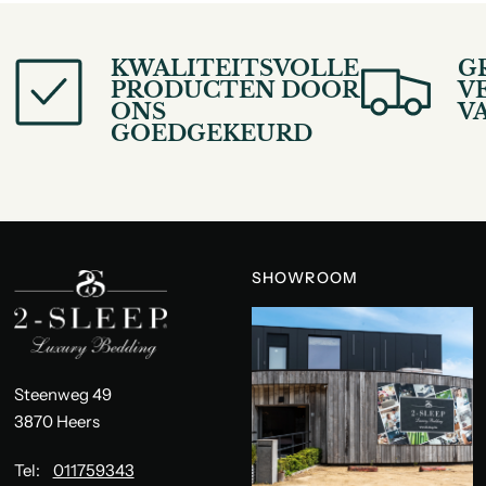
KWALITEITSVOLLE
G
PRODUCTEN DOOR
V
ONS
V
GOEDGEKEURD
SHOWROOM
Steenweg 49
3870 Heers
Tel:
011759343