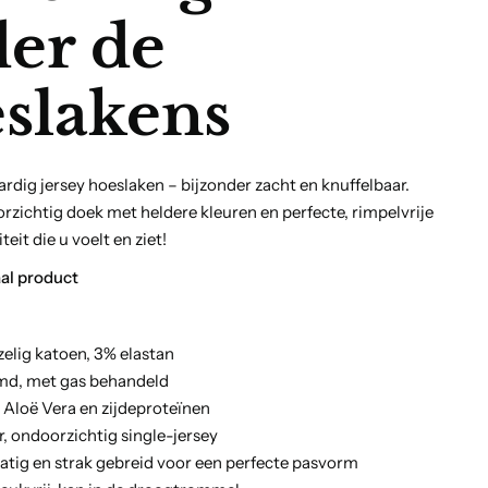
er de
slakens
dig jersey hoeslaken – bijzonder zacht en knuffelbaar.
rzichtig doek met heldere kleuren en perfecte, rimpelvrije
eit die u voelt en ziet!
al product
elig katoen, 3% elastan
md, met gas behandeld
t Aloë Vera en zijdeproteïnen
r, ondoorzichtig single-jersey
atig en strak gebreid voor een perfecte pasvorm