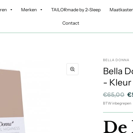
oren
Merken
TAILORmade by 2-Sleep
Maatkasten
Contact
BELLA DONNA
Bella 
- Kleur
€65,00
€
BTW inbegrepen
De 