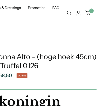
 & Dressings
Promoties
FAQ
0
Donna Alto - (hoge hoek 45cm)
 Truffel 0126
58,50
ACTIE
koningin