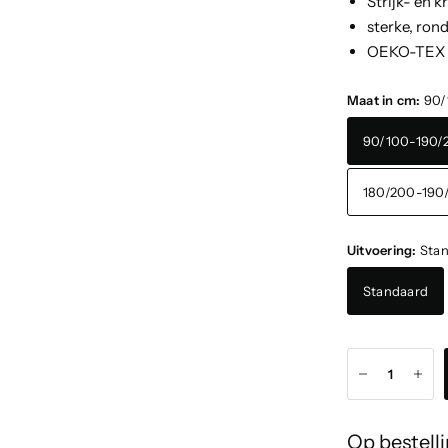
Strijk- en 
sterke, ron
OEKO-TEX 
Maat in cm:
90/
90/100-190/
180/200-190
Uitvoering:
Sta
Standaard
Op bestelli