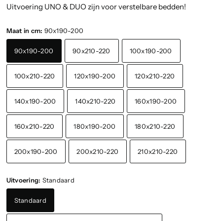
Uitvoering UNO & DUO zijn voor verstelbare bedden!
Maat in cm:
90x190-200
90x190-200
90x210-220
100x190-200
100x210-220
120x190-200
120x210-220
140x190-200
140x210-220
160x190-200
160x210-220
180x190-200
180x210-220
200x190-200
200x210-220
210x210-220
Uitvoering:
Standaard
Standaard