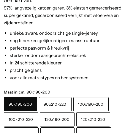
Gemaakt van:
97% langvezelig katoen garen, 3% elastan gemerceriseerd,
super gekamd, gecarboniseerd verrijkt met Aloë Vera en
zijdeproteïnen
unieke, zware, ondoorzichtige single-jersey
nog fijnere en gelijkmatigere maasstructuur
perfecte pasvorm & kreukvrij
sterke rondom aangebrachte elastiek
in 24 schitterende kleuren
prachtige glans
voor alle matrastypes en bedsystemen
Maat in cm:
90x190-200
90x190-200
90x210-220
100x190-200
100x210-220
120x190-200
120x210-220