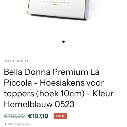
BELLA DONNA
Bella Donna Premium La
Piccola - Hoeslakens voor
toppers (hoek 10cm) - Kleur
Hemelblauw 0523
€119,00
€107,10
ACTIE
BTW inbegrepen