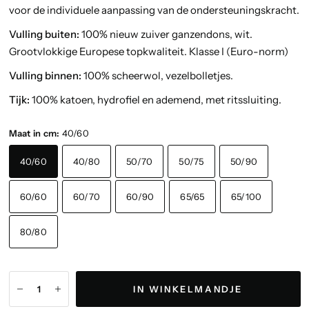
voor de individuele aanpassing van de ondersteuningskracht.
Vulling buiten:
100% nieuw zuiver ganzendons, wit.
Grootvlokkige Europese topkwaliteit. Klasse I (Euro-norm)
Vulling binnen:
100% scheerwol, vezelbolletjes.
Tijk:
100% katoen, hydrofiel en ademend, met ritssluiting.
Maat in cm:
40/60
40/60
40/80
50/70
50/75
50/90
60/60
60/70
60/90
65/65
65/100
80/80
IN WINKELMANDJE