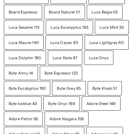
Board Espresso
Board Naturel 01
Luca Beige 05
Luca Sesame 113
Luca Eucalyptus 193
Luca Mint 50
Luca Mauve 140
Luca Cacao 83
Luca Lightgrey 60
Luca Dolphin 180
Luca Slate 87
Luca Onyx
Byte Army 14
Byte Espresso 123
Byte Eucalyptus 193
Byte Grey 65
Byte Khaki 51
Byte Iceblue 43
Byte Onyx 169
Adore Steel 149
Adore Petrol 56
Adore Niagara 158