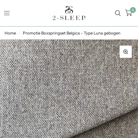
0
Home
/
Promotie Boxspringset Belgica - Type Luna gebogen