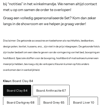
bij “notities” in het winkelmandje. We nemen altijd contact
met u op om samen de order te overlopen!
Graag een volledig gepersonaliseerde Set? Kom dan zeker
langs in de showroom en we helpen je graag verder!
Disclaimer: De getoonde accessoires en toebehoren als nachttafels, bedbanken,
design poten, textiel, kussens, enz… zijn niet in de prijs inbegrepen. De getoonde foto’s
zijn louter bedoelt om een idee te geven van de vormgeving van het bed, boxspring en
hoofdbord. Speciale stoffen voor de boxspring, hoofdbord of matrashoes kunnen een
meerprijs hebben, bevraag u bij de verkopers.Kleuren kunnen op foto anders
overkomen dan in werkelijkheid.
Kleur:
Board Clay 84
Board Clay 84
Board Anthracite 67
Board Darkgrey 68
Board Grey 65
Board Liver 10