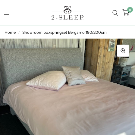
0
Home
/
Showroom boxspringset Bergamo 180/200cm