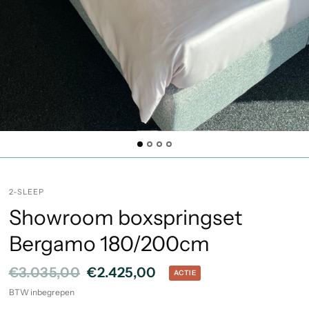
2-SLEEP
Showroom boxspringset
Bergamo 180/200cm
€3.035,00
€2.425,00
ACTIE
BTW inbegrepen