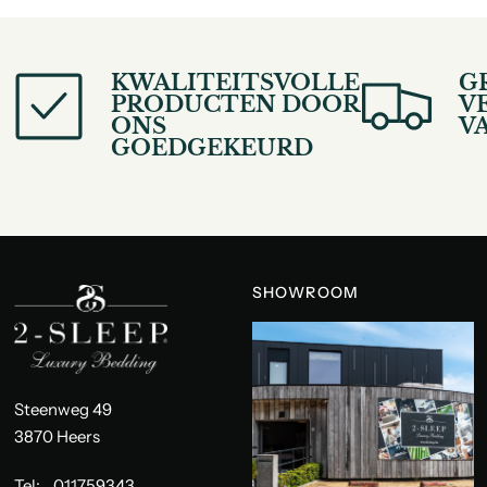
KWALITEITSVOLLE
G
PRODUCTEN DOOR
V
ONS
V
GOEDGEKEURD
SHOWROOM
Steenweg 49
3870 Heers
Tel:
011759343