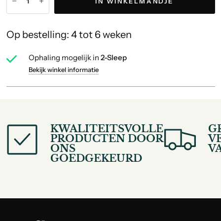
IN WINKELMANDJE
Op bestelling: 4 tot 6 weken
Ophaling mogelijk in
2-Sleep
Bekijk winkel informatie
KWALITEITSVOLLE
G
PRODUCTEN DOOR
V
ONS
V
GOEDGEKEURD