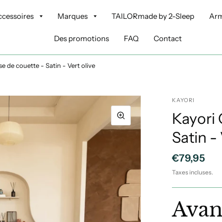
accessoires
Marques
TAILORmade by 2-Sleep
Arm
Des promotions
FAQ
Contact
e de couette - Satin - Vert olive
KAYORI
Kayori 
Satin - 
€79,95
Taxes incluses.
Avan