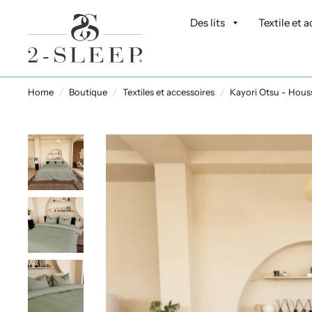
Des lits
Textile et 
Home
/
Boutique
/
Textiles et accessoires
/
Kayori Otsu - Houss