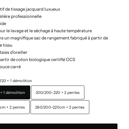
if de tissage jacquard luxueux
elière professionnelle
lide
ur le lavage et le séchage à haute température
s un magnifique sac de rangement fabriqué à partir de
e tissu
taies d'oreiller
partir de coton biologique certifié OCS
pouce carré
20 + 1 démolition
+ 1 démolition
200/200-220 + 2 pentes
cm + 2 pentes
260/200-220cm + 2 pentes