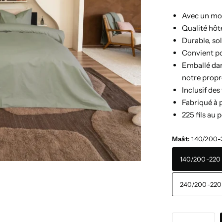
Avec un mot
Qualité hôt
Durable, so
Convient po
Emballé dan
notre propr
Inclusif des 
Fabriqué à 
225 fils au 
Maât:
140/200-2
140/200-220 
240/200-220