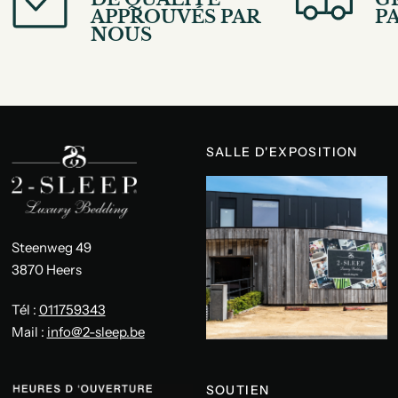
APPROUVÉS PAR
PA
NOUS
SALLE D'EXPOSITION
Steenweg 49
3870 Heers
Tél :
011759343
Mail :
info@2-sleep.be
SOUTIEN