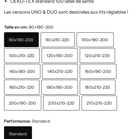
OEKO-TEX standard 100
label de santé
Les versions UNO & DUO sont destinées aux lits réglables !
Taille en cm:
90x190-200
90x190-200
90x210-220
100x190-200
100x210-220
120x190-200
120x210-220
140x190-200
140x210-220
160x190-200
160x210-220
180x190-200
180x210-220
200x190-200
200x210-220
210x210-220
Performance:
Standard
Standard