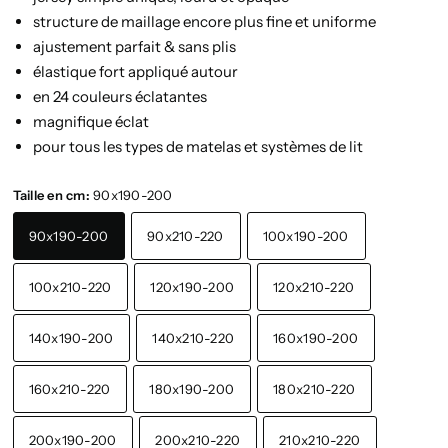
structure de maillage encore plus fine et uniforme
ajustement parfait & sans plis
élastique fort appliqué autour
en 24 couleurs éclatantes
magnifique éclat
pour tous les types de matelas et systèmes de lit
Taille en cm:
90x190-200
90x190-200
90x210-220
100x190-200
100x210-220
120x190-200
120x210-220
140x190-200
140x210-220
160x190-200
160x210-220
180x190-200
180x210-220
200x190-200
200x210-220
210x210-220