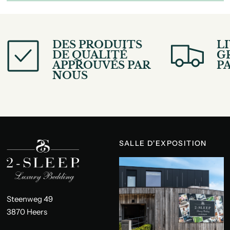
DES PRODUITS
L
DE QUALITÉ
G
APPROUVÉS PAR
PA
NOUS
SALLE D'EXPOSITION
Steenweg 49
3870 Heers